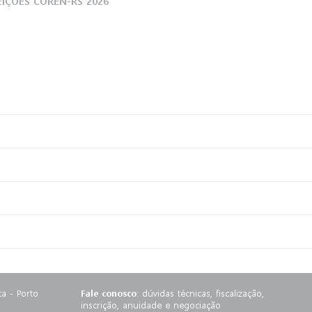
EIÇÕES COREN-RS 2026
ta - Porto
Fale conosco
:
dúvidas técnicas, fiscalização,
inscrição, anuidade e negociação