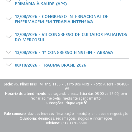
PRIMÁRIA À SAÚDE (APS)
12/08/2026 - CONGRESSO INTERNACIONAL DE
ENFERMAGEM EM TERAPIA INTENSIVA
12/08/2026 - VII CONGRESSO DE CUIDADOS PALIATIVOS
DO MERCOSUL
13/08/2026 - 1º CONGRESSO EINSTEIN - ABRAVA
08/10/2026 - TRAUMA BRASIL 2026
Sede
: Av. Plínio Brasil Milano, 1155 - Bairro Boa Vista - Porto Alegre - 90480-
165
Horário de atendimento
: de segunda a sexta-feira das 08:00 às 17:00, sem
fechar ao meio-dia, mediante agendamento.
Subseções
:
clique aqui
Fale conosco
:
dúvidas técnicas, fiscalização, inscrição, anuidade e negociação
Ouvidoria
:
denúncias, reclamações, elogios e informações
Telefone
: (51) 3378-5500