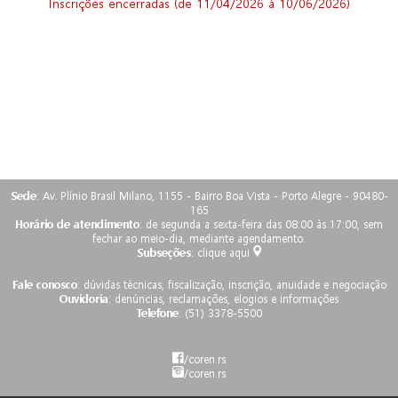
Inscrições encerradas (de 11/04/2026 à 10/06/2026)
Sede
: Av. Plínio Brasil Milano, 1155 - Bairro Boa Vista - Porto Alegre - 90480-
165
Horário de atendimento
: de segunda a sexta-feira das 08:00 às 17:00, sem
fechar ao meio-dia, mediante agendamento.
Subseções
:
clique aqui
Fale conosco
:
dúvidas técnicas, fiscalização, inscrição, anuidade e negociação
Ouvidoria
:
denúncias, reclamações, elogios e informações
Telefone
: (51) 3378-5500
/coren.rs
/coren.rs