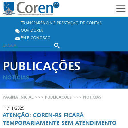
TRANSPARÊNCIA E PRESTAÇÃO DE CONTAS
OUVIDORIA
FALE CONOSCO
PUBLICAÇÕES
NOTÍCIAS
PÁGINA INICIAL
>>>
PUBLICACOES
>>>
NOTÍCIAS
11/11/2025
ATENÇÃO: COREN-RS FICARÁ
TEMPORARIAMENTE SEM ATENDIMENTO