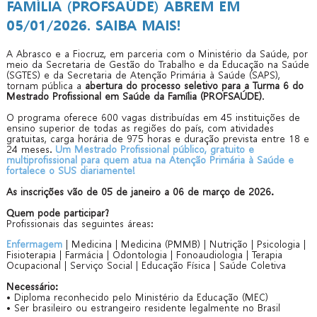
FAMÍLIA (PROFSAÚDE) ABREM EM
05/01/2026. SAIBA MAIS!
A Abrasco e a Fiocruz, em parceria com o Ministério da Saúde, por
meio da Secretaria de Gestão do Trabalho e da Educação na Saúde
(SGTES) e da Secretaria de Atenção Primária à Saúde (SAPS),
tornam pública a
abertura do processo seletivo para a Turma 6 do
Mestrado Profissional em Saúde da Família (PROFSAÚDE)
.
O programa oferece 600 vagas distribuídas em 45 instituições de
ensino superior de todas as regiões do país, com atividades
gratuitas, carga horária de 975 horas e duração prevista entre 18 e
24 meses.
Um Mestrado Profissional público, gratuito e
multiprofissional para quem atua na Atenção Primária à Saúde e
fortalece o SUS diariamente!
As inscrições vão de 05 de janeiro a 06 de março de 2026.
Quem pode participar?
Profissionais das seguintes áreas:
Enfermagem
| Medicina | Medicina (PMMB) | Nutrição | Psicologia |
Fisioterapia | Farmácia | Odontologia | Fonoaudiologia | Terapia
Ocupacional | Serviço Social | Educação Física | Saúde Coletiva
Necessário:
• Diploma reconhecido pelo Ministério da Educação (MEC)
• Ser brasileiro ou estrangeiro residente legalmente no Brasil