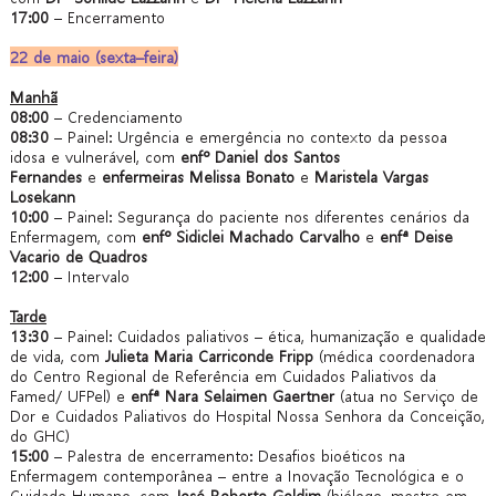
17:00
– Encerramento
22 de maio (sexta–feira)
Manhã
08:00
– Credenciamento
08:30
– Painel: Urgência e emergência no contexto da pessoa
idosa e vulnerável, com
enfº Daniel dos Santos
Fernandes
e
enfermeiras Melissa Bonato
e
Maristela Vargas
Losekann
10:00
– Painel: Segurança do paciente nos diferentes cenários da
Enfermagem, com
enfº Sidiclei Machado Carvalho
e
enfª Deise
Vacario de Quadros
12:00
– Intervalo
Tarde
13:30
– Painel: Cuidados paliativos – ética, humanização e qualidade
de vida, com
Julieta Maria Carriconde Fripp
(médica coordenadora
do Centro Regional de Referência em Cuidados Paliativos da
Famed/ UFPel) e
enfª Nara Selaimen Gaertner
(atua no Serviço de
Dor e Cuidados Paliativos do Hospital Nossa Senhora da Conceição,
do GHC)
15:00
– Palestra de encerramento: Desafios bioéticos na
Enfermagem contemporânea – entre a Inovação Tecnológica e o
Cuidado Humano, com
José Roberto Goldim
(biólogo, mestre em