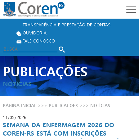
TRANSPARÊNCIA E PRESTAÇÃO DE CONTAS
OUVIDORIA
FALE CONOSCO
PUBLICAÇÕES
NOTÍCIAS
PÁGINA INICIAL
>>>
PUBLICACOES
>>>
NOTÍCIAS
11/05/2026
SEMANA DA ENFERMAGEM 2026 DO
COREN-RS ESTÁ COM INSCRIÇÕES