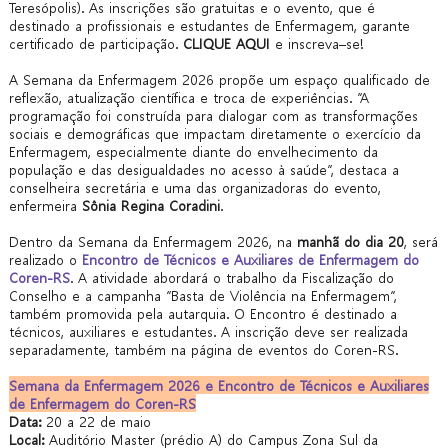
Teresópolis). As inscrições são gratuitas e o evento, que é
destinado a profissionais e estudantes de Enfermagem, garante
certificado de participação.
CLIQUE AQUI
e inscreva–se!
A Semana da Enfermagem 2026 propõe um espaço qualificado de
reflexão, atualização científica e troca de experiências. “A
programação foi construída para dialogar com as transformações
sociais e demográficas que impactam diretamente o exercício da
Enfermagem, especialmente diante do envelhecimento da
população e das desigualdades no acesso à saúde”, destaca a
conselheira secretária e uma das organizadoras do evento,
enfermeira
Sônia Regina Coradini
.
Dentro da Semana da Enfermagem 2026, na
manhã do dia 20
, será
realizado o
Encontro de Técnicos e Auxiliares de Enfermagem do
Coren-RS
. A atividade abordará o trabalho da Fiscalização do
Conselho e a campanha “Basta de Violência na Enfermagem”,
também promovida pela autarquia. O Encontro é destinado a
técnicos, auxiliares e estudantes. A inscrição deve ser realizada
separadamente, também na página de eventos do Coren-RS.
Semana da Enfermagem 2026 e Encontro de Técnicos e Auxiliares
de Enfermagem do Coren-RS
Data:
20 a 22 de maio
Local:
Auditório Master (prédio A) do Campus Zona Sul da