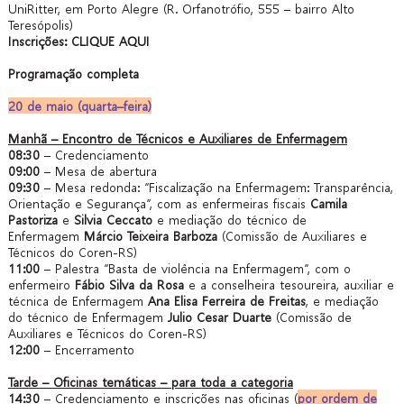
UniRitter, em Porto Alegre (R. Orfanotrófio, 555 – bairro Alto
Teresópolis)
Inscrições:
CLIQUE AQUI
Programação completa
20 de maio (quarta–feira)
Manhã – Encontro de Técnicos e Auxiliares de Enfermagem
08:30
– Credenciamento
09:00
– Mesa de abertura
09:30
– Mesa redonda: “Fiscalização na Enfermagem: Transparência,
Orientação e Segurança”, com as enfermeiras fiscais
Camila
Pastoriza
e
Silvia Ceccato
e mediação do técnico de
Enfermagem
Márcio Teixeira Barboza
(Comissão de Auxiliares e
Técnicos do Coren-RS)
11:00
– Palestra “Basta de violência na Enfermagem”, com o
enfermeiro
Fábio Silva da Rosa
e a conselheira tesoureira, auxiliar e
técnica de Enfermagem
Ana Elisa Ferreira de Freitas
, e mediação
do técnico de Enfermagem
Julio Cesar Duarte
(Comissão de
Auxiliares e Técnicos do Coren-RS)
12:00
– Encerramento
Tarde – Oficinas temáticas – para toda a categoria
14:30
– Credenciamento e inscrições nas oficinas (
por ordem de