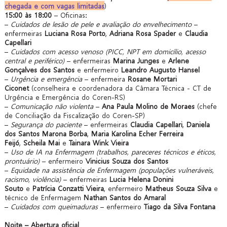
chegada e com vagas limitadas
)
15:00 às 18:00
– Oficinas:
–
Cuidados de lesão de pele e avaliação do envelhecimento
–
enfermeiras
Luciana Rosa Porto
,
Adriana Rosa Spader
e
Claudia
Capellari
–
Cuidados com acesso venoso (PICC, NPT em domicílio, acesso
central e periférico)
– enfermeiras
Marina Junges
e
Arlene
Gonçalves dos Santos
e enfermeiro
Leandro Augusto Hansel
–
Urgência e emergência
– enfermeira
Rosane Mortari
Ciconet
(conselheira e coordenadora da Câmara Técnica - CT de
Urgência e Emergência do Coren-RS)
–
Comunicação não violenta
–
Ana Paula Molino de Moraes
(chefe
de Conciliação da Fiscalização do Coren-SP)
–
Segurança do paciente
– enfermeiras
Claudia Capellari
,
Daniela
dos Santos Marona Borba
,
Maria Karolina Echer Ferreira
Feijó
,
Scheila Mai
e
Tainara Wink Vieira
–
Uso de IA na Enfermagem (trabalhos, pareceres técnicos e éticos,
prontuário)
– enfermeiro
Vinicius Souza dos Santos
–
Equidade na assistência de Enfermagem (populações vulneráveis,
racismo, violência)
– enfermeiras
Lucia Helena Donini
Souto
e
Patrícia Conzatti Vieira
, enfermeiro
Matheus Souza Silva
e
técnico de Enfermagem
Nathan Santos do Amaral
–
Cuidados com queimaduras
– enfermeiro
Tiago da Silva Fontana
Noite – Abertura oficial