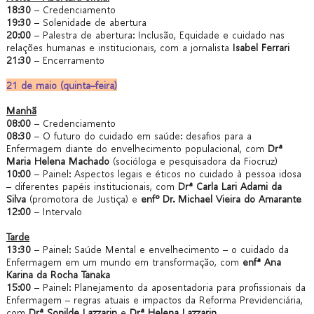
18:30
– Credenciamento
19:30
– Solenidade de abertura
20:00
– Palestra de abertura: Inclusão, Equidade e cuidado nas
relações humanas e institucionais, com a jornalista
Isabel Ferrari
21:30
– Encerramento
21 de maio (quinta–feira)
Manhã
08:00
– Credenciamento
08:30
– O futuro do cuidado em saúde: desafios para a
Enfermagem diante do envelhecimento populacional, com
Drª
Maria Helena Machado
(socióloga e pesquisadora da Fiocruz)
10:00
– Painel: Aspectos legais e éticos no cuidado à pessoa idosa
– diferentes papéis institucionais, com
Drª Carla Lari Adami da
Silva
(promotora de Justiça) e
enfº Dr. Michael Vieira do Amarante
12:00
– Intervalo
Tarde
13:30
– Painel: Saúde Mental e envelhecimento – o cuidado da
Enfermagem em um mundo em transformação, com
enfª Ana
Karina da Rocha Tanaka
15:00
– Painel: Planejamento da aposentadoria para profissionais da
Enfermagem – regras atuais e impactos da Reforma Previdenciária,
com
Drª Sonilde Lazzarin
e
Drª Helena Lazzarin