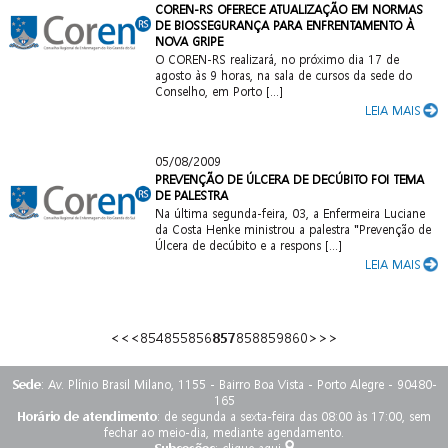
COREN-RS OFERECE ATUALIZAÇÃO EM NORMAS
DE BIOSSEGURANÇA PARA ENFRENTAMENTO À
NOVA GRIPE
O COREN-RS realizará, no próximo dia 17 de
agosto às 9 horas, na sala de cursos da sede do
Conselho, em Porto [...]
LEIA MAIS
05/08/2009
PREVENÇÃO DE ÚLCERA DE DECÚBITO FOI TEMA
DE PALESTRA
Na última segunda-feira, 03, a Enfermeira Luciane
da Costa Henke ministrou a palestra "Prevenção de
Úlcera de decúbito e a respons [...]
LEIA MAIS
<<
<
854
855
856
857
858
859
860
>
>>
Sede
: Av. Plínio Brasil Milano, 1155 - Bairro Boa Vista - Porto Alegre - 90480-
165
Horário de atendimento
: de segunda a sexta-feira das 08:00 às 17:00, sem
fechar ao meio-dia, mediante agendamento.