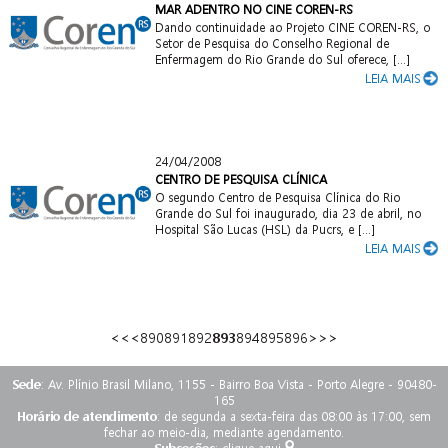
MAR ADENTRO NO CINE COREN-RS
Dando continuidade ao Projeto CINE COREN-RS, o
Setor de Pesquisa do Conselho Regional de
Enfermagem do Rio Grande do Sul oferece, [...]
LEIA MAIS
24/04/2008
CENTRO DE PESQUISA CLÍNICA
O segundo Centro de Pesquisa Clínica do Rio
Grande do Sul foi inaugurado, dia 23 de abril, no
Hospital São Lucas (HSL) da Pucrs, e [...]
LEIA MAIS
<<
<
890
891
892
893
894
895
896
>
>>
Sede
: Av. Plínio Brasil Milano, 1155 - Bairro Boa Vista - Porto Alegre - 90480-
165
Horário de atendimento
: de segunda a sexta-feira das 08:00 às 17:00, sem
fechar ao meio-dia, mediante agendamento.