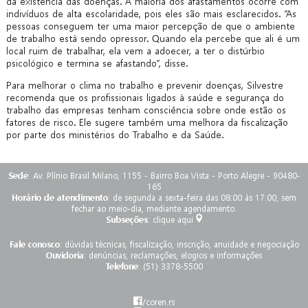
da existência das doenças. A maioria dos afastamentos ocorre com
indivíduos de alta escolaridade, pois eles são mais esclarecidos. “As
pessoas conseguem ter uma maior percepção de que o ambiente
de trabalho está sendo opressor. Quando ela percebe que ali é um
local ruim de trabalhar, ela vem a adoecer, a ter o distúrbio
psicológico e termina se afastando”, disse.
Para melhorar o clima no trabalho e prevenir doenças, Silvestre
recomenda que os profissionais ligados à saúde e segurança do
trabalho das empresas tenham consciência sobre onde estão os
fatores de risco. Ele sugere também uma melhora da fiscalização
por parte dos ministérios do Trabalho e da Saúde.
Sede
: Av. Plínio Brasil Milano, 1155 - Bairro Boa Vista - Porto Alegre - 90480-
165
Horário de atendimento
: de segunda a sexta-feira das 08:00 às 17:00, sem
fechar ao meio-dia, mediante agendamento.
Subseções
:
clique aqui
Fale conosco
:
dúvidas técnicas, fiscalização, inscrição, anuidade e negociação
Ouvidoria
:
denúncias, reclamações, elogios e informações
Telefone
: (51) 3378-5500
/coren.rs