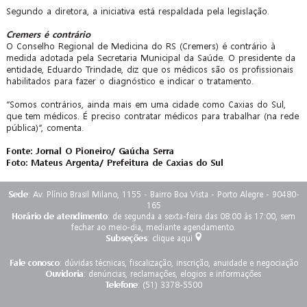
Segundo a diretora, a iniciativa está respaldada pela legislação.
Cremers é contrário
O Conselho Regional de Medicina do RS (Cremers) é contrário à
medida adotada pela Secretaria Municipal da Saúde. O presidente da
entidade, Eduardo Trindade, diz que os médicos são os profissionais
habilitados para fazer o diagnóstico e indicar o tratamento.
“Somos contrários, ainda mais em uma cidade como Caxias do Sul,
que tem médicos. É preciso contratar médicos para trabalhar (na rede
pública)”, comenta.
Fonte: Jornal O Pioneiro/ Gaúcha Serra
Foto: Mateus Argenta/ Prefeitura de Caxias do Sul
Sede
: Av. Plínio Brasil Milano, 1155 - Bairro Boa Vista - Porto Alegre - 90480-
165
Horário de atendimento
: de segunda a sexta-feira das 08:00 às 17:00, sem
fechar ao meio-dia, mediante agendamento.
Subseções
:
clique aqui
Fale conosco
:
dúvidas técnicas, fiscalização, inscrição, anuidade e negociação
Ouvidoria
:
denúncias, reclamações, elogios e informações
Telefone
: (51) 3378-5500