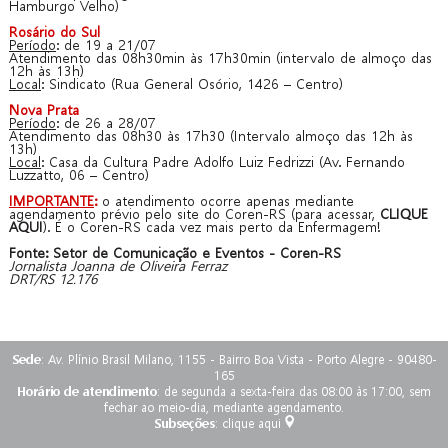
Hamburgo Velho)
Rosário do Sul
Período
: de 19 a 21/07
Atendimento das 08h30min às 17h30min (intervalo de almoço das
12h às 13h)
Local
: Sindicato (Rua General Osório, 1426 – Centro)
Nova Prata
Período
: de 26 a 28/07
Atendimento das 08h30 às 17h30 (Intervalo almoço das 12h às
13h)
Local
: Casa da Cultura Padre Adolfo Luiz Fedrizzi (Av. Fernando
Luzzatto, 06 – Centro)
IMPORTANTE
:
o atendimento ocorre apenas mediante
agendamento prévio pelo site do Coren-RS (para acessar,
CLIQUE
AQUI
). É o Coren-RS cada vez mais perto da Enfermagem!
Fonte: Setor de Comunicação e Eventos - Coren-RS
Jornalista Joanna de Oliveira Ferraz
DRT/RS 12.176
Sede
: Av. Plínio Brasil Milano, 1155 - Bairro Boa Vista - Porto Alegre - 90480-
165
Horário de atendimento
: de segunda a sexta-feira das 08:00 às 17:00, sem
fechar ao meio-dia, mediante agendamento.
Subseções
:
clique aqui