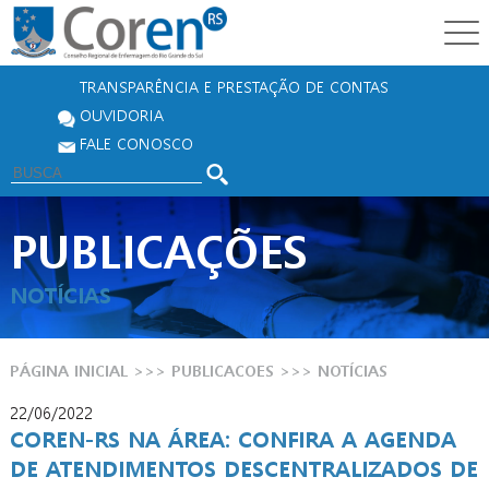
TRANSPARÊNCIA E PRESTAÇÃO DE CONTAS
OUVIDORIA
FALE CONOSCO
PUBLICAÇÕES
NOTÍCIAS
PÁGINA INICIAL
>>>
PUBLICACOES
>>>
NOTÍCIAS
22/06/2022
COREN-RS NA ÁREA: CONFIRA A AGENDA
DE ATENDIMENTOS DESCENTRALIZADOS DE