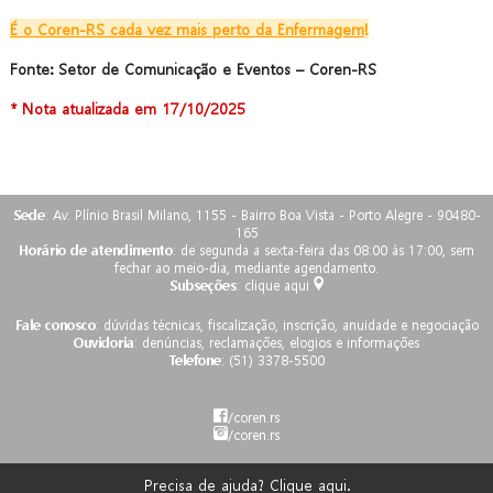
É o Coren-RS cada vez mais perto da Enfermagem
!
Fonte: Setor de Comunicação e Eventos – Coren-RS
* Nota atualizada em 17/10/2025
Sede
: Av. Plínio Brasil Milano, 1155 - Bairro Boa Vista - Porto Alegre - 90480-
165
Horário de atendimento
: de segunda a sexta-feira das 08:00 às 17:00, sem
fechar ao meio-dia, mediante agendamento.
Subseções
:
clique aqui
Fale conosco
:
dúvidas técnicas, fiscalização, inscrição, anuidade e negociação
Ouvidoria
:
denúncias, reclamações, elogios e informações
Telefone
: (51) 3378-5500
/coren.rs
/coren.rs
Precisa de ajuda? Clique aqui.