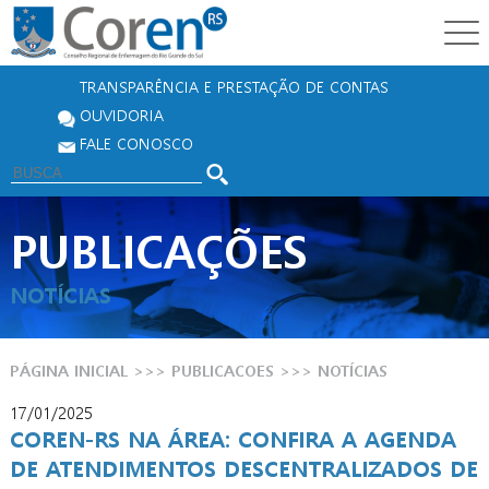
TRANSPARÊNCIA E PRESTAÇÃO DE CONTAS
OUVIDORIA
FALE CONOSCO
PUBLICAÇÕES
NOTÍCIAS
PÁGINA INICIAL
>>>
PUBLICACOES
>>>
NOTÍCIAS
17/01/2025
COREN-RS NA ÁREA: CONFIRA A AGENDA
DE ATENDIMENTOS DESCENTRALIZADOS DE