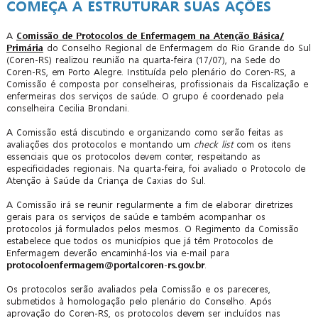
COMEÇA A ESTRUTURAR SUAS AÇÕES
A
Comissão de Protocolos de Enfermagem na Atenção Básica/
Primária
do Conselho Regional de Enfermagem do Rio Grande do Sul
(Coren-RS) realizou reunião na quarta-feira (17/07), na Sede do
Coren-RS, em Porto Alegre. Instituída pelo plenário do Coren-RS, a
Comissão é composta por conselheiras, profissionais da Fiscalização e
enfermeiras dos serviços de saúde. O grupo é coordenado pela
conselheira Cecilia Brondani.
A Comissão está discutindo e organizando como serão feitas as
avaliações dos protocolos e montando um
check list
com os itens
essenciais que os protocolos devem conter, respeitando as
especificidades regionais. Na quarta-feira, foi avaliado o Protocolo de
Atenção à Saúde da Criança de Caxias do Sul.
A Comissão irá se reunir regularmente a fim de elaborar diretrizes
gerais para os serviços de saúde e também acompanhar os
protocolos já formulados pelos mesmos. O Regimento da Comissão
estabelece que todos os municípios que já têm Protocolos de
Enfermagem deverão encaminhá-los via e-mail para
protocoloenfermagem@portalcoren-rs.gov.br
.
Os protocolos serão avaliados pela Comissão e os pareceres,
submetidos à homologação pelo plenário do Conselho. Após
aprovação do Coren-RS, os protocolos devem ser incluídos nas