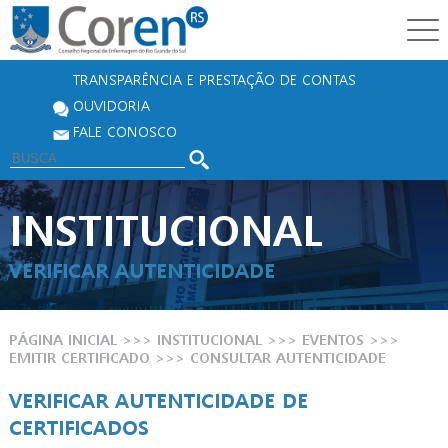
TRANSPARÊNCIA E PRESTAÇÃO DE CONTAS
OUVIDORIA
FALE CONOSCO
INSTITUCIONAL
VERIFICAR AUTENTICIDADE
PÁGINA INICIAL
>>> INSTITUCIONAL >>>
EVENTOS
>>>
EMITIR CERTIFICADO
>>>
CONSULTAR AUTENTICIDADE
VERIFICAR AUTENTICIDADE DE
CERTIFICADOS