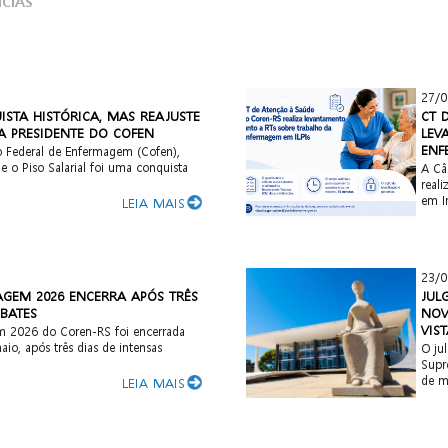
ÍCIAS
27/0
ISTA HISTÓRICA, MAS REAJUSTE
CT 
MA PRESIDENTE DO COFEN
LEV
ENF
o Federal de Enfermagem (Cofen),
e o Piso Salarial foi uma conquista
A Câ
real
em In
LEIA MAIS
23/0
GEM 2026 ENCERRA APÓS TRÊS
JUL
EBATES
NOV
VIST
 2026 do Coren-RS foi encerrada
aio, após três dias de intensas
O ju
Supr
de ma
LEIA MAIS