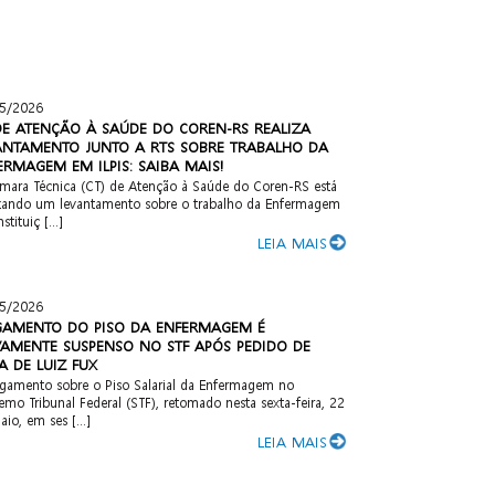
5/2026
DE ATENÇÃO À SAÚDE DO COREN-RS REALIZA
ANTAMENTO JUNTO A RTS SOBRE TRABALHO DA
ERMAGEM EM ILPIS: SAIBA MAIS!
mara Técnica (CT) de Atenção à Saúde do Coren-RS está
izando um levantamento sobre o trabalho da Enfermagem
stituiç [...]
LEIA MAIS
5/2026
GAMENTO DO PISO DA ENFERMAGEM É
AMENTE SUSPENSO NO STF APÓS PEDIDO DE
A DE LUIZ FUX
lgamento sobre o Piso Salarial da Enfermagem no
emo Tribunal Federal (STF), retomado nesta sexta-feira, 22
io, em ses [...]
LEIA MAIS