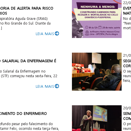
22/0
GORIA DE ALERTA PARA RISCO
EVE
RIOS
MAT
spiratória Aguda Grave (SRAG)
No d
o Rio Grande do Sul. Diante da
“Nen
.]
morta
LEIA MAIS
21/0
O SALARIAL DA ENFERMAGEM É
SEG
COR
o Salarial da Enfermagem no
O se
 (STF) começou nesta sexta-feira, 22
reuni
feira
LEIA MAIS
20/0
ECIMENTO DO ENFERMEIRO
SEM
COM
ofundo pesar pelo falecimento do
O pr
amir Felix, ocorrido nesta terça-feira,
reuni