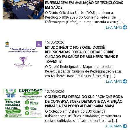
ENFERMAGEM EM AVALIAÇÃO DE TECNOLOGIAS
EM SAÚDE
O Diário Oficial da União (DOU) publicou a
Resolução 809/2026 do Conselho Federal de
Enfermagem (Cofen), que regulamenta a atuaç [...]
LEIA MAIS
15/06/2026
ESTUDO INÉDITO NO BRASIL, DOSSIÊ
REDESIGNADAS FORTALECE DEBATE SOBRE
CUIDADO EM SAÚDE DE MULHERES TRANS E
TRAVESTIS
O Dossiê Redesignadas: Mapeamento sobre
Repercussões da Cirurgia de Redesignação Sexual
em Mulheres Trans Brasileiras já está disp [...]
LEIA MAIS
12/06/2026
COLETIVO EM DEFESA DO SUS PROMOVE RODA
DE CONVERSA SOBRE DESMONTE DA ATENÇÃO
PRIMÁRIA EM PORTO ALEGRE: SAIBA MAIS!
O Coletivo em Defesa do SUS convida
trabalhadores, usuários, estudantes, movimentos
sociais, entidades sindicais e o controle so [...]
LEIA MAIS