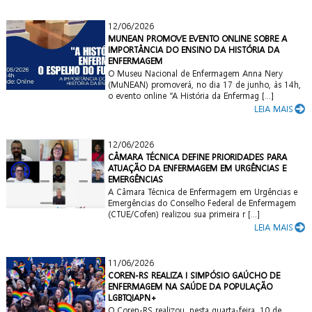
12/06/2026
MUNEAN PROMOVE EVENTO ONLINE SOBRE A
IMPORTÂNCIA DO ENSINO DA HISTÓRIA DA
ENFERMAGEM
O Museu Nacional de Enfermagem Anna Nery
(MuNEAN) promoverá, no dia 17 de junho, às 14h,
o evento online “A História da Enfermag [...]
LEIA MAIS
12/06/2026
CÂMARA TÉCNICA DEFINE PRIORIDADES PARA
ATUAÇÃO DA ENFERMAGEM EM URGÊNCIAS E
EMERGÊNCIAS
A Câmara Técnica de Enfermagem em Urgências e
Emergências do Conselho Federal de Enfermagem
(CTUE/Cofen) realizou sua primeira r [...]
LEIA MAIS
11/06/2026
COREN-RS REALIZA I SIMPÓSIO GAÚCHO DE
ENFERMAGEM NA SAÚDE DA POPULAÇÃO
LGBTQIAPN+
O Coren-RS realizou, nesta quarta-feira, 10 de