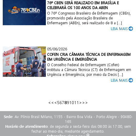
76º CBEN SERÁ REALIZADO EM BRASÍLIA E
CELEBRARÁ OS 100 ANOS DA ABEN
O 76º Congresso Brasileiro de Enfermagem (CBEn),
promovido pela Associação Brasileira de
Enfermagem (ABEn), será realizado de 8 a [...]
LEIA MAIS
05/06/2026
COFEN CRIA CÂMARA TÉCNICA DE ENFERMAGEM
EM URGÊNCIA E EMERGÊNCIA
O Conselho Federal de Enfermagem (Cofen)
instituiu a Câmara Técnica (CT) de Enfermagem em
Urgência e Emergência, por meio da Decis [...]
LEIA MAIS
<<
<
5
6
7
8
9
10
11
>
>>
Sede
: Av. Plínio Brasil Milano, 1155 - Bairro Boa Vista - Porto Alegre - 90480-
165
Horário de atendimento
: de segunda a sexta-feira das 08:00 às 17:00, sem
fechar ao meio-dia, mediante agendamento.